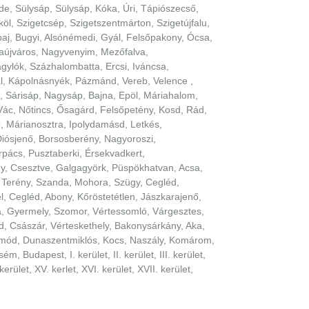
e, Sülysáp, Sülysáp, Kóka, Úri, Tápiószecső,
l, Szigetcsép, Szigetszentmárton, Szigetújfalu,
j, Bugyi, Alsónémedi, Gyál, Felsőpakony, Ócsa,
naújváros, Nagyvenyim, Mezőfalva,
gylók, Százhalombatta, Ercsi, Iváncsa,
ál, Kápolnásnyék, Pázmánd, Vereb, Velence ,
, Sárisáp, Nagysáp, Bajna, Epöl, Máriahalom,
Vác, Nőtincs, Ősagárd, Felsőpetény, Kosd, Rád,
, Márianosztra, Ipolydamásd, Letkés,
iósjenő, Borsosberény, Nagyoroszi,
rpács, Pusztaberki, Érsekvadkert,
ny, Csesztve, Galgagyörk, Püspökhatvan, Acsa,
 Terény, Szanda, Mohora, Szügy, Cegléd,
, Cegléd, Abony, Kőröstetétlen, Jászkarajenő,
a, Gyermely, Szomor, Vértessomló, Várgesztes,
d, Császár, Vérteskethely, Bakonysárkány, Aka,
zomód, Dunaszentmiklós, Kocs, Naszály, Komárom,
udapest, I. kerület, II. kerület, III. kerület,
. kerület, XV. kerlet, XVI. kerület, XVII. kerület,