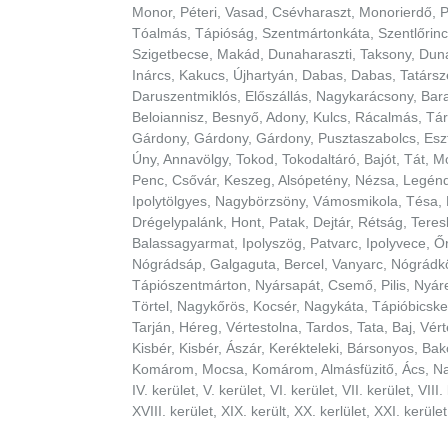
Monor, Péteri, Vasad, Csévharaszt, Monorierdő, 
Tóalmás, Tápióság, Szentmártonkáta, Szentlőrinck
Szigetbecse, Makád, Dunaharaszti, Taksony, Dun
Inárcs, Kakucs, Újhartyán, Dabas, Dabas, Tatárs
Daruszentmiklós, Előszállás, Nagykarácsony, Bar
Beloiannisz, Besnyő, Adony, Kulcs, Rácalmás, Tá
Gárdony, Gárdony, Gárdony, Pusztaszabolcs, Eszt
Úny, Annavölgy, Tokod, Tokodaltáró, Bajót, Tát, 
Penc, Csővár, Keszeg, Alsópetény, Nézsa, Legénd
Ipolytölgyes, Nagybörzsöny, Vámosmikola, Tésa,
Drégelypalánk, Hont, Patak, Dejtár, Rétság, Tere
Balassagyarmat, Ipolyszög, Patvarc, Ipolyvece, Ő
Nógrádsáp, Galgaguta, Bercel, Vanyarc, Nógrádk
Tápiószentmárton, Nyársapát, Csemő, Pilis, Nyáre
Törtel, Nagykőrös, Kocsér, Nagykáta, Tápióbicsk
Tarján, Héreg, Vértestolna, Tardos, Tata, Baj, V
Kisbér, Kisbér, Ászár, Kerékteleki, Bársonyos, 
Komárom, Mocsa, Komárom, Almásfüzitő, Ács, Nagyi
IV. kerület, V. kerület, VI. kerület, VII. kerület, VIII
XVIII. kerület, XIX. került, XX. kerlület, XXI. kerület