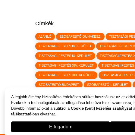
Címkék
AJÁNLÓ
SZOBAFESTŐ DUNAKESZI
TISZTASÁGI FE
TISZTASÁGI FESTÉS IV. KERÜLET
TISZTASÁGI FESTÉS V
TISZTASÁGI FESTÉS IX. KERÜLET
TISZTASÁGI FESTÉS 
TISZTASÁGI FESTÉS XIV. KERÜLET
TISZTASÁGI FESTÉS
TISZTASÁGI FESTÉS XIX. KERÜLET
TISZTASÁGI FESTÉS
SZOBAFESTŐ BUDAPEST
SZOBAFESTŐ I. KERÜLET
SZOBAFESTŐ VI. KERÜLET
SZOBAFESTŐ VII. KERÜLET
A legjobb élmény biztosítása érdekében sütiket használunk az eszközi
Ezeknek a technológiáknak az elfogadása lehetővé teszi számunkra, 
SZOBAFESTŐ XII. KERÜLET
SZOBAFESTŐ XIII. KERÜLE
Bővebb információkat a sütikről a
Cookie (Süti) kezelési szabályzat
a
tájékoztató
-ban olvashat.
SZOBAFESTŐ XVIII. KERÜLET
SZOBAFESTŐ XIX. KERÜL
Elfogadom