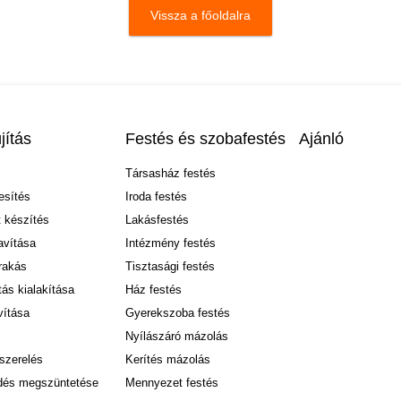
Vissza a főoldalra
jítás
Festés és szobafestés
Ajánló
Társasház festés
sítés
Iroda festés
 készítés
Lakásfestés
avítása
Intézmény festés
rakás
Tisztasági festés
ítás kialakítása
Ház festés
vítása
Gyerekszoba festés
Nyílászáró mázolás
szerelés
Kerítés mázolás
dés megszüntetése
Mennyezet festés