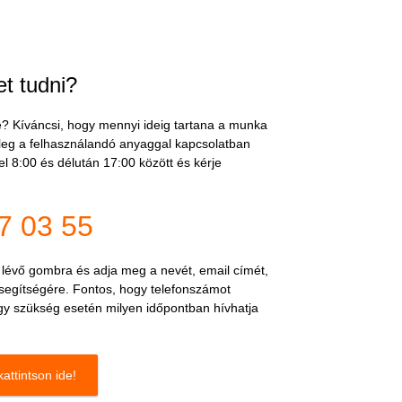
t tudni?
e? Kíváncsi, hogy mennyi ideig tartana a munka
leg a felhasználandó anyaggal kapcsolatban
 8:00 és délután 17:00 között és kérje
7 03 55
n lévő gombra és adja meg a nevét, email címét,
 segítségére.
Fontos, hogy telefonszámot
ogy szükség esetén milyen időpontban hívhatja
attintson ide!