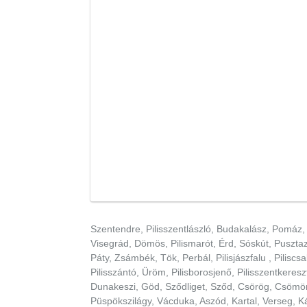
Szentendre, Pilisszentlászló, Budakalász, Pomáz,
Visegrád, Dömös, Pilismarót, Érd, Sóskút, Puszta
Páty, Zsámbék, Tök, Perbál, Pilisjászfalu , Pilisc
Pilisszántó, Üröm, Pilisborosjenő, Pilisszentkere
Dunakeszi, Göd, Sződliget, Sződ, Csörög, Csömör
Püspökszilágy, Vácduka, Aszód, Kartal, Verseg, K