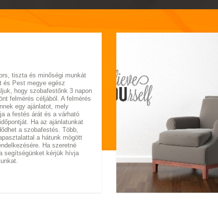
rs, tiszta és minőségi munkát
st és Pest megye egész
laljuk, hogy szobafestőnk 3 napon
 önt felmérés céljából. A felmérés
nek egy ajánlatot, mely
ja a festés árát és a várható
őpontját. Ha az ajánlatunkat
dődhet a szobafestés. Több,
apasztalattal a hátunk mögött
endelkezésére. Ha szeretné
a segítségünket kérjük hívja
tunkat.