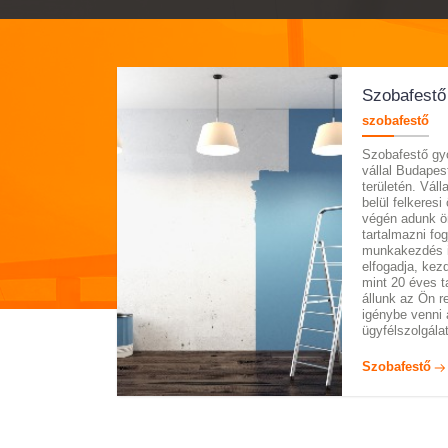
Szobafestő
szobafestő
Szobafestő gyo
vállal Budape
területén. Vál
belül felkeresi
végén adunk ön
tartalmazni fog
munkakezdés id
elfogadja, kez
mint 20 éves t
állunk az Ön r
igénybe venni 
ügyfélszolgála
Szobafestő