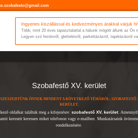
to.szobafesto@gmail.com
Ingyenes kiszállással és kedvezményes árakkal várjuk hí
Több, mint 20 éves tapasztalattal a hátunk mögött állunk az Ön 
Legyen szó festésről, glettelésről, parkettázásról, tapétázásról 
szobafestő XV. kerület
SZESZEDTÜNK ÖNNEK MINDENT A KÖVETKEZŐ TÉMÁRÓL: SZOBAFESTŐ 
KERÜLET.
szobafestő XV. kerület
kező oldalkat találtuk meg a kifejezésre:
. Amennyi
, amit keresett keressen miket telefonon vagy e-mailben. Munkatársaink örömme
rendelkezésére.