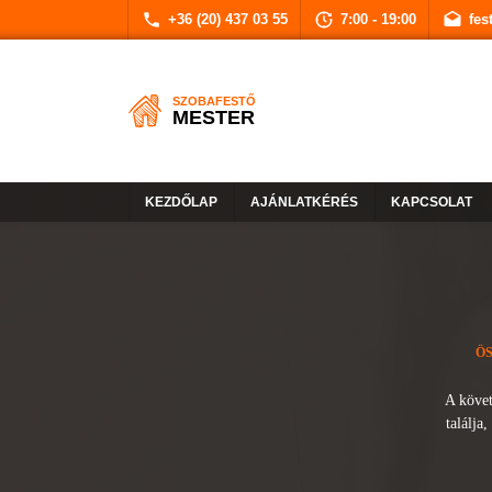
+36 (20) 437 03 55
7:00 - 19:00
fes
SZOBAFESTŐ
MESTER
KEZDŐLAP
AJÁNLATKÉRÉS
KAPCSOLAT
ÖS
A követ
találja