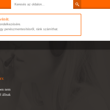
vását.
rendelkezésére.
vagy penészmentesítésről, ránk számíthat.
XV.
ben nem
l állnak