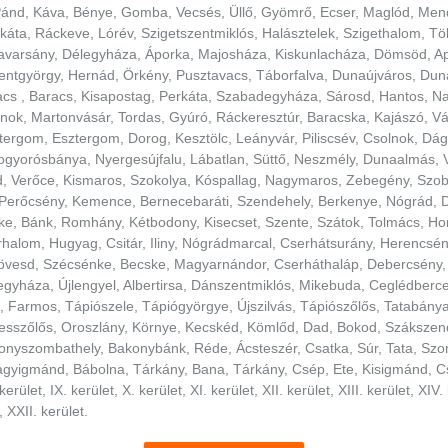
Pánd, Káva, Bénye, Gomba, Vecsés, Üllő, Gyömrő, Ecser, Maglód, Mend
áta, Ráckeve, Lórév, Szigetszentmiklós, Halásztelek, Szigethalom, Tökö
avarsány, Délegyháza, Áporka, Majosháza, Kiskunlacháza, Dömsöd, Apa
zentgyörgy, Hernád, Örkény, Pusztavacs, Táborfalva, Dunaújváros, Du
acs , Baracs, Kisapostag, Perkáta, Szabadegyháza, Sárosd, Hantos, Na
rnok, Martonvásár, Tordas, Gyúró, Ráckeresztúr, Baracska, Kajászó, V
ergom, Esztergom, Dorog, Kesztölc, Leányvár, Piliscsév, Csolnok, Dág
Mogyorósbánya, Nyergesújfalu, Lábatlan, Süttő, Neszmély, Dunaalmás, 
, Verőce, Kismaros, Szokolya, Kóspallag, Nagymaros, Zebegény, Szob
 Perőcsény, Kemence, Bernecebaráti, Szendehely, Berkenye, Nógrád, D
ske, Bánk, Romhány, Kétbodony, Kisecset, Szente, Szátok, Tolmács, Ho
rhalom, Hugyag, Csitár, Iliny, Nógrádmarcal, Cserhátsurány, Herencsé
övesd, Szécsénke, Becske, Magyarnándor, Cserháthaláp, Debercsény,
gyháza, Újlengyel, Albertirsa, Dánszentmiklós, Mikebuda, Ceglédbercel
e, Farmos, Tápiószele, Tápiógyörgye, Újszilvás, Tápiószőlős, Tatabány
értesszőlős, Oroszlány, Környe, Kecskéd, Kömlőd, Dad, Bokod, Szákszen
Bakonyszombathely, Bakonybánk, Réde, Ácsteszér, Csatka, Súr, Tata, S
gmánd, Bábolna, Tárkány, Bana, Tárkány, Csép, Ete, Kisigmánd, Csém, B
. kerület, IX. kerület, X. kerület, XI. kerület, XII. kerület, XIII. kerület, XIV
, XXII. kerület.