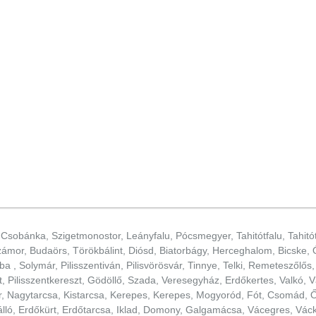
 Csobánka, Szigetmonostor, Leányfalu, Pócsmegyer, Tahitótfalu, Tahitó
zámor, Budaörs, Törökbálint, Diósd, Biatorbágy, Herceghalom, Bicske, Ó
saba , Solymár, Pilisszentiván, Pilisvörösvár, Tinnye, Telki, Remeteszől
szt, Pilisszentkereszt, Gödöllő, Szada, Veresegyház, Erdőkertes, Valkó,
, Nagytarcsa, Kistarcsa, Kerepes, Kerepes, Mogyoród, Fót, Csomád, Ő
álló, Erdőkürt, Erdőtarcsa, Iklad, Domony, Galgamácsa, Vácegres, Váck