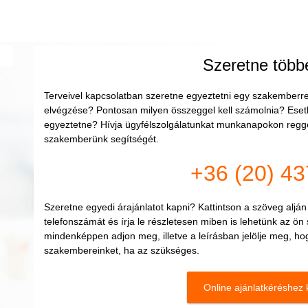
Szeretne többe
Terveivel kapcsolatban szeretne egyeztetni egy szakemberr
elvégzése? Pontosan milyen összeggel kell számolnia? Eset
egyeztetne?
Hívja ügyfélszolgálatunkat munkanapokon reggel
szakemberünk segítségét.
+36 (20) 43
Szeretne egyedi árajánlatot kapni? Kattintson a szöveg aljá
telefonszámát és írja le részletesen miben is lehetünk az ön
mindenképpen adjon meg, illetve a leírásban jelölje meg, h
szakembereinket, ha az szükséges.
Online ajánlatkéréshez k