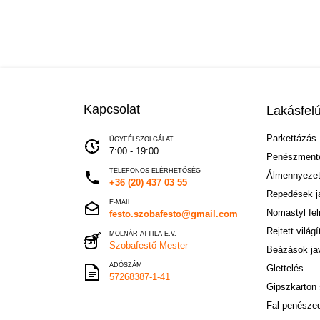
Kapcsolat
Lakásfelú
Parkettázás
ÜGYFÉLSZOLGÁLAT
7:00 - 19:00
Penészmente
TELEFONOS ELÉRHETŐSÉG
Álmennyezet
+36 (20) 437 03 55
Repedések j
E-MAIL
Nomastyl fel
festo.szobafesto@gmail.com
Rejtett világ
MOLNÁR ATTILA E.V.
Szobafestő Mester
Beázások ja
ADÓSZÁM
Glettelés
57268387-1-41
Gipszkarton 
Fal penésze