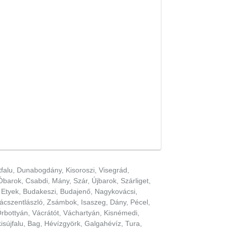
tfalu, Dunabogdány, Kisoroszi, Visegrád,
barok, Csabdi, Mány, Szár, Újbarok, Szárliget,
ős, Etyek, Budakeszi, Budajenő, Nagykovácsi,
 Vácszentlászló, Zsámbok, Isaszeg, Dány, Pécel,
rbottyán, Vácrátót, Váchartyán, Kisnémedi,
isújfalu, Bag, Hévízgyörk, Galgahévíz, Tura,