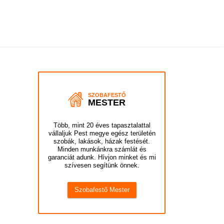
SZOBAFESTŐ
MESTER
Több, mint 20 éves tapasztalattal
vállaljuk Pest megye egész területén
szobák, lakások, házak festését.
Minden munkánkra számlát és
garanciát adunk. Hívjon minket és mi
szívesen segítünk önnek.
Szobafestő Mester